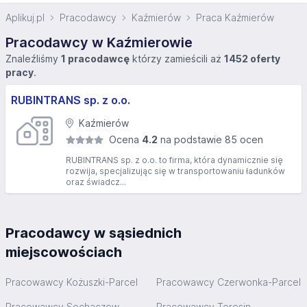
Aplikuj.pl
Pracodawcy
Kaźmierów
Praca Kaźmierów
Pracodawcy w Kaźmierowie
Znaleźliśmy
1 pracodawcę
którzy zamieścili aż
1452 oferty
pracy
.
RUBINTRANS sp. z o.o.
Kaźmierów
Ocena
4.2
na podstawie 85 ocen
RUBINTRANS sp. z o.o. to firma, która dynamicznie się
rozwija, specjalizując się w transportowaniu ładunków
oraz świadcz...
Pracodawcy w sąsiednich
miejscowościach
Pracowawcy Kożuszki-Parcel
Pracowawcy Czerwonka-Parcel
Pracowawcy Sochaczew
Pracowawcy Teresin