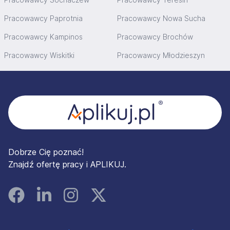
Pracowawcy Paprotnia
Pracowawcy Nowa Sucha
Pracowawcy Kampinos
Pracowawcy Brochów
Pracowawcy Wiskitki
Pracowawcy Młodzieszyn
Stopka
Dobrze Cię poznać!
Znajdź ofertę pracy i APLIKUJ.
Facebook
Linked In
Instagram
Instagram