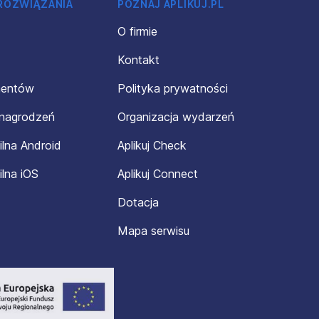
 ROZWIĄZANIA
POZNAJ APLIKUJ.PL
O firmie
Kontakt
mentów
Polityka prywatności
ynagrodzeń
Organizacja wydarzeń
ilna Android
Aplikuj Check
ilna iOS
Aplikuj Connect
Dotacja
Mapa serwisu