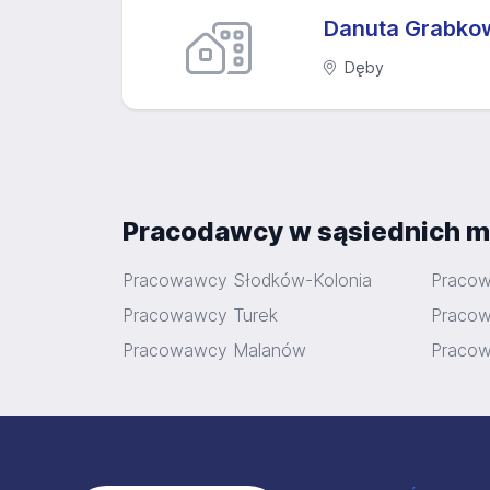
Danuta Grabko
Dęby
Pracodawcy w sąsiednich m
Pracowawcy Słodków-Kolonia
Praco
Pracowawcy Turek
Praco
Pracowawcy Malanów
Praco
Stopka