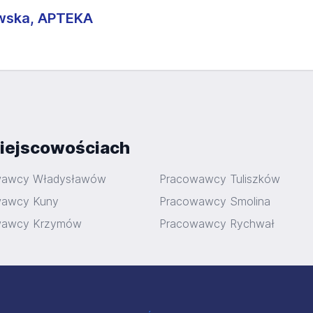
wska, APTEKA
iejscowościach
wawcy Władysławów
Pracowawcy Tuliszków
wawcy Kuny
Pracowawcy Smolina
wawcy Krzymów
Pracowawcy Rychwał