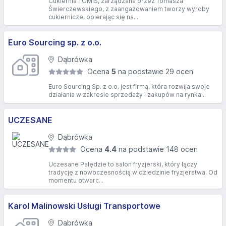
Cukiernia TOMIS, zarządzana przez Tomasza
Świerczewskiego, z zaangażowaniem tworzy wyroby
cukiernicze, opierając się na...
Euro Sourcing sp. z o.o.
Dąbrówka
Ocena
5
na podstawie 29 ocen
Euro Sourcing Sp. z o.o. jest firmą, która rozwija swoje
działania w zakresie sprzedaży i zakupów na rynka...
UCZESANE
Dąbrówka
Ocena
4.4
na podstawie 148 ocen
Uczesane Palędzie to salon fryzjerski, który łączy
tradycję z nowoczesnością w dziedzinie fryzjerstwa. Od
momentu otwarc...
Karol Malinowski Usługi Transportowe
Dąbrówka