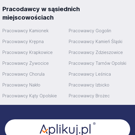
Pracodawcy w sąsiednich
miejscowościach
Pracowawcy Kamionek
Pracowawcy Gogolin
Pracowawcy Krępna
Pracowawcy Kamień Śląski
Pracowawcy Krapkowice
Pracowawcy Zdzieszowice
Pracowawcy Żywocice
Pracowawcy Tarnów Opolski
Pracowawcy Chorula
Pracowawcy Leśnica
Pracowawcy Nakło
Pracowawcy Izbicko
Pracowawcy Kąty Opolskie
Pracowawcy Brożec
Stopka