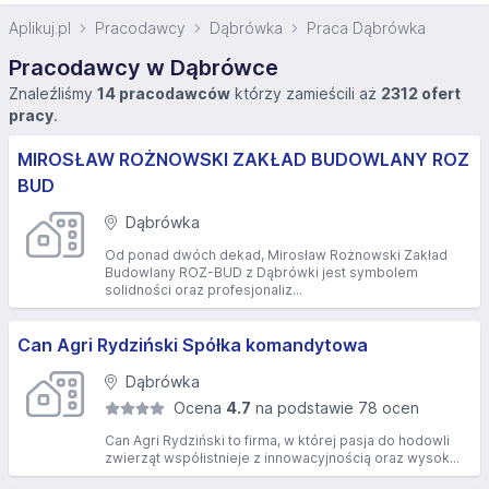
Aplikuj.pl
Pracodawcy
Dąbrówka
Praca Dąbrówka
Pracodawcy w Dąbrówce
Znaleźliśmy
14 pracodawców
którzy zamieścili aż
2312 ofert
pracy
.
MIROSŁAW ROŻNOWSKI ZAKŁAD BUDOWLANY ROZ
BUD
Dąbrówka
Od ponad dwóch dekad, Mirosław Rożnowski Zakład
Budowlany ROZ-BUD z Dąbrówki jest symbolem
solidności oraz profesjonaliz...
Can Agri Rydziński Spółka komandytowa
Dąbrówka
Ocena
4.7
na podstawie 78 ocen
Can Agri Rydziński to firma, w której pasja do hodowli
zwierząt współistnieje z innowacyjnością oraz wysok...