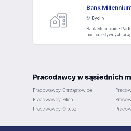
Bank Millennium
Bydlin
Bank Millennium - Par
nie ma aktywnych prop
Pracodawcy w sąsiednich m
Pracowawcy Chrząstowice
Praco
Pracowawcy Pilica
Praco
Pracowawcy Olkusz
Pracow
Stopka