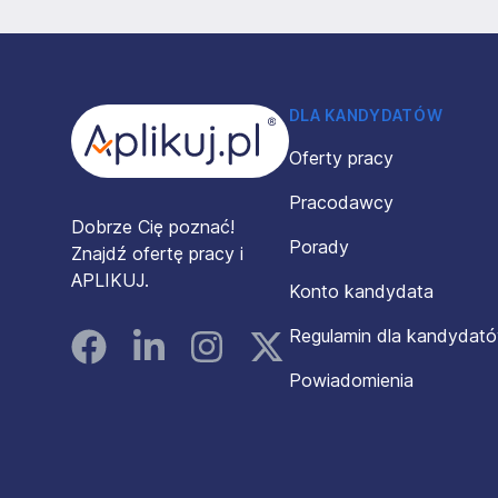
Stopka
DLA KANDYDATÓW
Oferty pracy
Pracodawcy
Dobrze Cię poznać!
Porady
Znajdź ofertę pracy i
APLIKUJ.
Konto kandydata
Regulamin dla kandydat
Facebook
Linked In
Instagram
Instagram
Powiadomienia