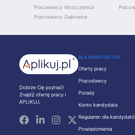
Pracowawcy Moszczenica
Praco
Pracowawcy Gajkowice
Stopka
DLA KANDYDATÓW
Oferty pracy
Pracodawcy
Dobrze Cię poznać!
Porady
Znajdź ofertę pracy i
APLIKUJ.
Konto kandydata
Regulamin dla kandydat
Facebook
Linked In
Instagram
Instagram
Powiadomienia