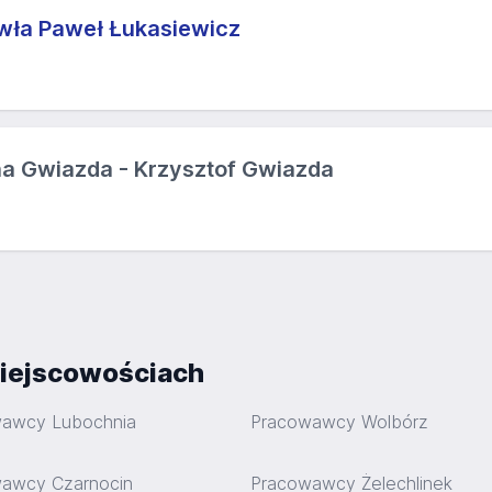
awła Paweł Łukasiewicz
a Gwiazda - Krzysztof Gwiazda
iejscowościach
awcy Lubochnia
Pracowawcy Wolbórz
awcy Czarnocin
Pracowawcy Żelechlinek