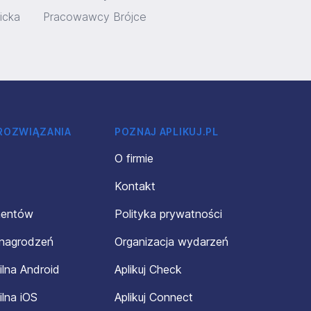
icka
Pracowawcy Brójce
 ROZWIĄZANIA
POZNAJ APLIKUJ.PL
O firmie
Kontakt
mentów
Polityka prywatności
ynagrodzeń
Organizacja wydarzeń
ilna Android
Aplikuj Check
ilna iOS
Aplikuj Connect