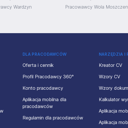
wawcy Wardzyn
Pracowawcy Wola Moszczen
DLA PRACODAWCÓW
NARZĘDZIA I
Oferta i cennik
Kreator CV
Profil Pracodawcy 360°
Wzory CV
Konto pracodawcy
Wzory doku
Aplikacja mobilna dla
Kalkulator w
pracodawców
ów
Aplikacja mob
Regulamin dla pracodawców
Aplikacja mob