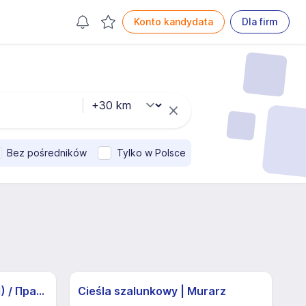
Konto kandydata
Dla firm
Bez pośredników
Tylko w Polsce
Pracownik produkcji (K/M) / Працівники продукції Huber-Suhner (K/M)
Cieśla szalunkowy | Murarz