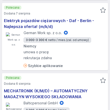
Polecana
Dodana 7 sierpnia
Elektryk pojazdów ciężarowych - Daf - Berlin -
Najlepsza oferta! (m/k/d)
German Work sp. z o.o.
3 000-3 300 €
netto / mies.
(zal. od umowy)
Niemcy
umowa o pracę
rekrutacja zdalna
Szybkie aplikowanie
Polecana
Dodana 6 sierpnia
MECHATRONIK (K/M/D) – AUTOMATYCZNY
MAGAZYN WYSOKIEGO SKŁADOWANIA
Balticpersonal GmbH