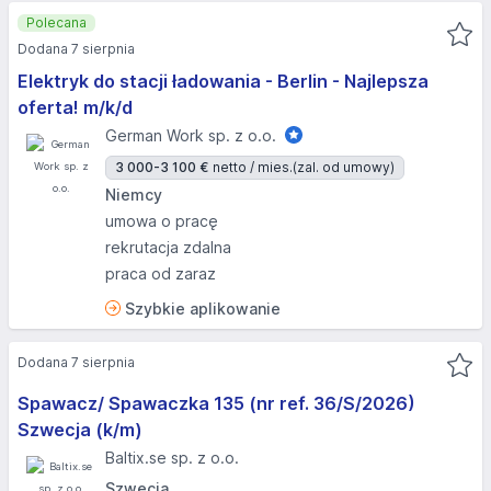
Polecana
Dodana 7 sierpnia
Elektryk do stacji ładowania - Berlin - Najlepsza
oferta! m/k/d
German Work sp. z o.o.
3 000-3 100 €
netto / mies.
(zal. od umowy)
Niemcy
umowa o pracę
rekrutacja zdalna
praca od zaraz
Szybkie aplikowanie
Dodana 7 sierpnia
Spawacz/ Spawaczka 135 (nr ref. 36/S/2026)
Szwecja (k/m)
Baltix.se sp. z o.o.
Szwecja