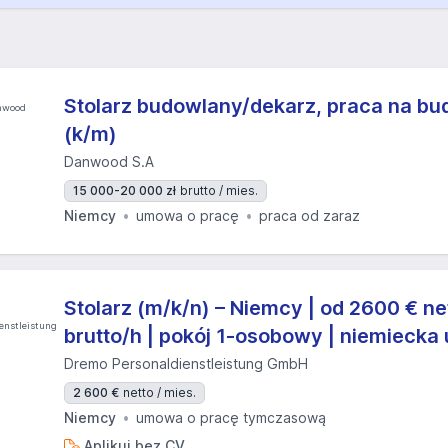
Stolarz budowlany/dekarz, praca na bu
(k/m)
Danwood S.A
15 000-20 000 zł
brutto / mies.
Niemcy
umowa o pracę
praca od zaraz
Stolarz (m/k/n) – Niemcy | od 2600 € net
brutto/h | pokój 1-osobowy | niemieck
Dremo Personaldienstleistung GmbH
2 600 €
netto / mies.
Niemcy
umowa o pracę tymczasową
Aplikuj bez CV