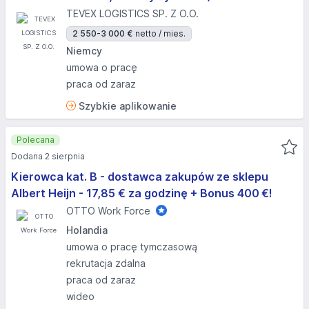
TEVEX LOGISTICS SP. Z O.O.
2 550-3 000 €
netto / mies.
Niemcy
umowa o pracę
praca od zaraz
Szybkie aplikowanie
Polecana
Dodana 2 sierpnia
Kierowca kat. B - dostawca zakupów ze sklepu
Albert Heijn - 17,85 € za godzinę + Bonus 400 €!
OTTO Work Force
Holandia
umowa o pracę tymczasową
rekrutacja zdalna
praca od zaraz
wideo