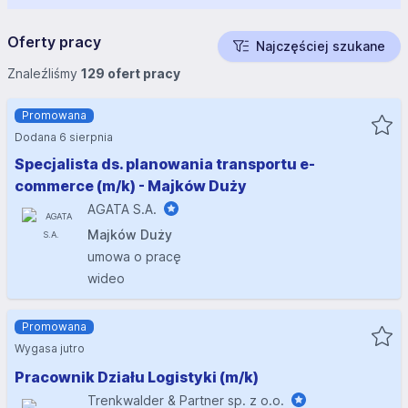
Oferty pracy
Najczęściej szukane
Znaleźliśmy
129 ofert pracy
Promowana
Dodana 6 sierpnia
Specjalista ds. planowania transportu e-
commerce (m/k) - Majków Duży
AGATA S.A.
Majków Duży
umowa o pracę
wideo
Promowana
Wygasa jutro
Pracownik Działu Logistyki (m/k)
Trenkwalder & Partner sp. z o.o.