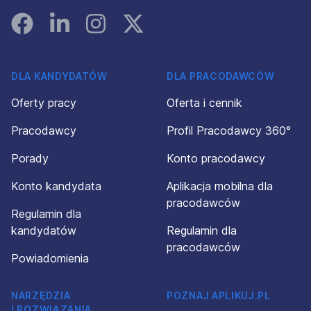
Facebook
Linked In
Instagram
Instagram
DLA KANDYDATÓW
DLA PRACODAWCÓW
Oferty pracy
Oferta i cennik
Pracodawcy
Profil Pracodawcy 360°
Porady
Konto pracodawcy
Konto kandydata
Aplikacja mobilna dla
pracodawców
Regulamin dla
kandydatów
Regulamin dla
pracodawców
Powiadomienia
NARZĘDZIA
POZNAJ APLIKUJ.PL
I ROZWIĄZANIA