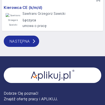
Kierowca CE (k/m/d)
Sawtrans Grzegorz Sawicki
Łęczyca
umowa o pracę
NASTĘPNA
Stopka
Dobrze Cię poznać!
Znajdź ofertę pracy i APLIKUJ.