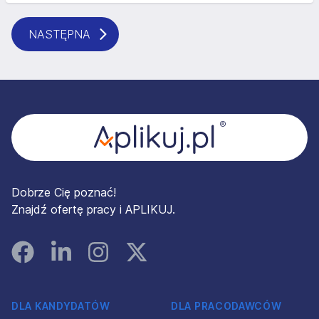
NASTĘPNA
Stopka
Dobrze Cię poznać!
Znajdź ofertę pracy i APLIKUJ.
Facebook
Linked In
Instagram
Instagram
DLA KANDYDATÓW
DLA PRACODAWCÓW