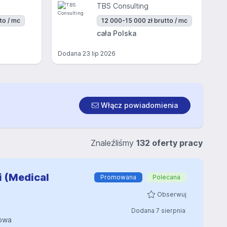
TBS Consulting
to / mc
12 000-15 000 zł brutto / mc
cała Polska
Dodana
23 lip 2026
Włącz powiadomienia
Znaleźliśmy
132 oferty pracy
i (Medical
Promowana
Polecana
Obserwuj
Dodana 7 sierpnia
owa