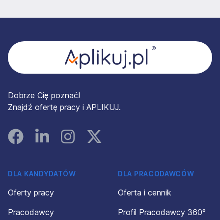
Stopka
Dobrze Cię poznać!
Znajdź ofertę pracy i APLIKUJ.
Facebook
Linked In
Instagram
Instagram
DLA KANDYDATÓW
DLA PRACODAWCÓW
Oferty pracy
Oferta i cennik
Pracodawcy
Profil Pracodawcy 360°