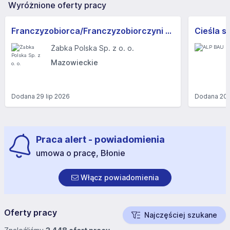
Wyróżnione oferty pracy
Franczyzobiorca/Franczyzobiorczyni sklepu Żabka
Cieśla s
Żabka Polska Sp. z o. o.
Mazowieckie
Dodana
29 lip 2026
Dodana
20 
Praca alert - powiadomienia
umowa o pracę, Błonie
Włącz powiadomienia
Oferty pracy
Najczęściej szukane