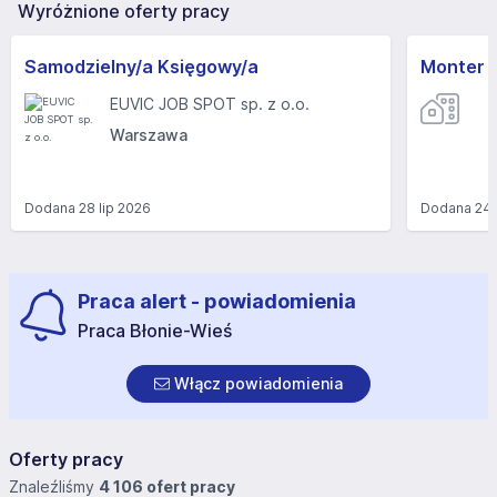
Wyróżnione oferty pracy
Samodzielny/a Księgowy/a
Monter 
EUVIC JOB SPOT sp. z o.o.
Warszawa
Dodana
28 lip 2026
Dodana
24 
Praca alert - powiadomienia
Praca Błonie-Wieś
Włącz powiadomienia
Oferty pracy
Znaleźliśmy
4 106 ofert pracy