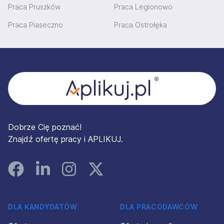
Praca Pruszków
Praca Legionowo
Praca Piaseczno
Praca Ostrołęka
Stopka
Dobrze Cię poznać!
Znajdź ofertę pracy i APLIKUJ.
Facebook
Linked In
Instagram
Instagram
DLA KANDYDATÓW
DLA PRACODAWCÓW