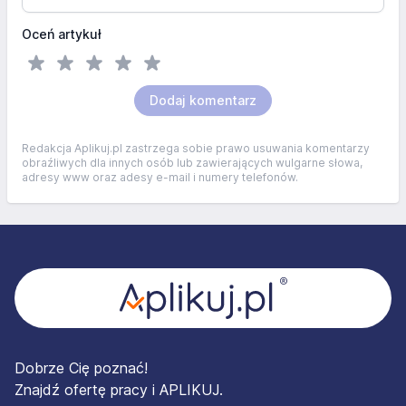
Oceń artykuł
Dodaj komentarz
Redakcja Aplikuj.pl zastrzega sobie prawo usuwania komentarzy
obraźliwych dla innych osób lub zawierających wulgarne słowa,
adresy www oraz adesy e-mail i numery telefonów.
Stopka
Dobrze Cię poznać!
Znajdź ofertę pracy i APLIKUJ.