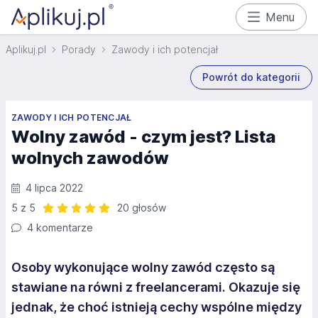
Menu
Aplikuj.pl
Porady
Zawody i ich potencjał
Powrót do kategorii
ZAWODY I ICH POTENCJAŁ
Wolny zawód - czym jest? Lista
wolnych zawodów
4 lipca 2022
5 z 5
20 głosów
Ocena: 5 z 5 | 20 głosów
4 komentarze
Osoby wykonujące wolny zawód często są
stawiane na równi z freelancerami. Okazuje się
jednak, że choć istnieją cechy wspólne między