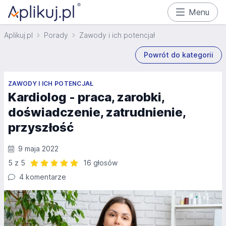
Menu
Aplikuj.pl
Porady
Zawody i ich potencjał
Powrót do kategorii
ZAWODY I ICH POTENCJAŁ
Kardiolog - praca, zarobki,
doświadczenie, zatrudnienie,
przyszłość
9 maja 2022
5 z 5
16 głosów
Ocena: 5 z 5 | 16 głosów
4 komentarze