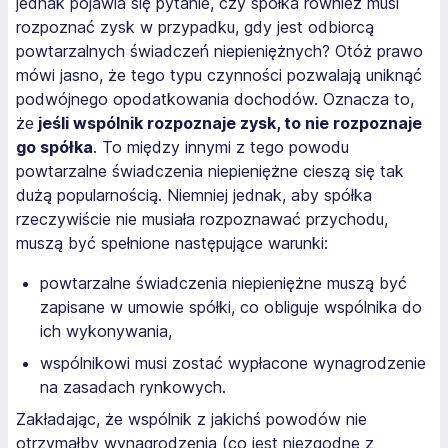
jednak pojawia się pytanie, czy spółka również musi
rozpoznać zysk w przypadku, gdy jest odbiorcą
powtarzalnych świadczeń niepieniężnych? Otóż prawo
mówi jasno, że tego typu czynności pozwalają uniknąć
podwójnego opodatkowania dochodów. Oznacza to,
że
jeśli wspólnik rozpoznaje zysk, to nie rozpoznaje
go spółka
. To między innymi z tego powodu
powtarzalne świadczenia niepieniężne cieszą się tak
dużą popularnością. Niemniej jednak, aby spółka
rzeczywiście nie musiała rozpoznawać przychodu,
muszą być spełnione następujące warunki:
powtarzalne świadczenia niepieniężne muszą być
zapisane w umowie spółki, co obliguje wspólnika do
ich wykonywania,
wspólnikowi musi zostać wypłacone wynagrodzenie
na zasadach rynkowych.
Zakładając, że wspólnik z jakichś powodów nie
otrzymałby wynagrodzenia (co jest niezgodne z