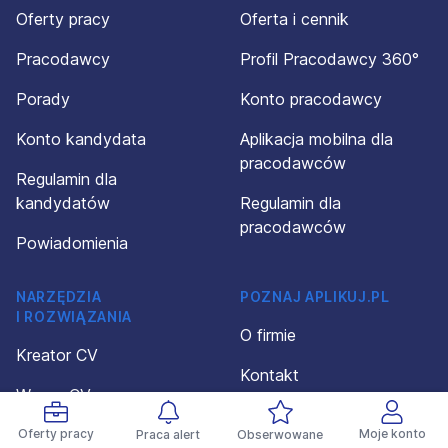
Oferty pracy
Oferta i cennik
Pracodawcy
Profil Pracodawcy 360°
Porady
Konto pracodawcy
Konto kandydata
Aplikacja mobilna dla
pracodawców
Regulamin dla
kandydatów
Regulamin dla
pracodawców
Powiadomienia
NARZĘDZIA
POZNAJ APLIKUJ.PL
I ROZWIĄZANIA
O firmie
Kreator CV
Kontakt
Wzory CV
Polityka prywatności
Wzory dokumentów
Oferty pracy
Moje konto
Praca alert
Obserwowane