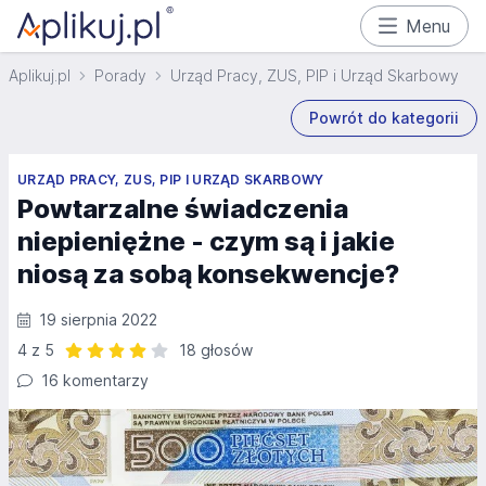
Menu
Aplikuj.pl
Porady
Urząd Pracy, ZUS, PIP i Urząd Skarbowy
Powrót do kategorii
URZĄD PRACY, ZUS, PIP I URZĄD SKARBOWY
Powtarzalne świadczenia
niepieniężne - czym są i jakie
niosą za sobą konsekwencje?
19 sierpnia 2022
4 z 5
18 głosów
Ocena: 4 z 5 | 18 głosów
16 komentarzy