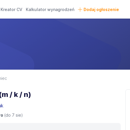
Kreator CV
Kalkulator wynagrodzeń
Dodaj ogłoszenie
niec
m / k / n)
ak
ro
(do
7 sie
)