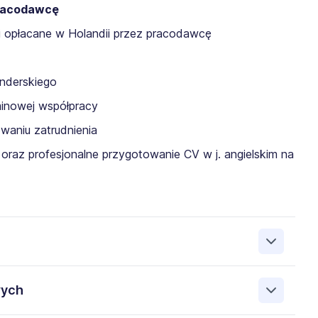
racodawcę
ki opłacane w Holandii przez pracodawcę
enderskiego
inowej współpracy
aniu zatrudnienia
e oraz profesjonalne przygotowanie CV w j. angielskim na
E) nr 2016/679 (dalej: „Rozporządzenie”), wyrażam zgodę na
wych
krutacji na stanowisko, na które aplikuję lub stanowisko