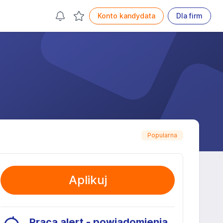
Konto kandydata
Dla firm
Popularna
Aplikuj
Praca alert - powiadomienia