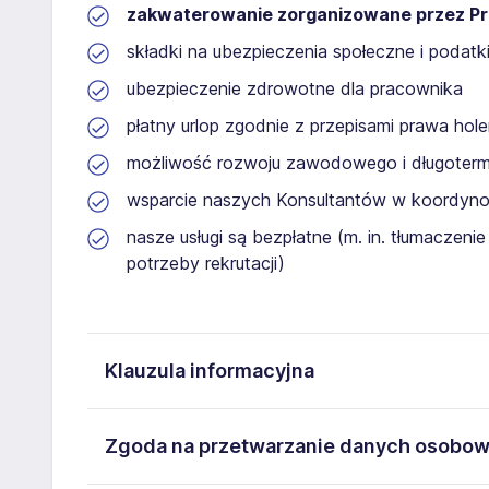
zakwaterowanie zorganizowane przez P
składki na ubezpieczenia społeczne i podat
ubezpieczenie zdrowotne dla pracownika
płatny urlop zgodnie z przepisami prawa hol
możliwość rozwoju zawodowego i długoterm
wsparcie naszych Konsultantów w koordynow
nasze usługi są bezpłatne (m. in. tłumaczeni
potrzeby rekrutacji)
Klauzula informacyjna
Na podstawie art. 6 ust. 1 lit. b rozporządzenia (U
Zgoda na przetwarzanie danych osobo
przetwarzanie moich danych osobowych w procesie re