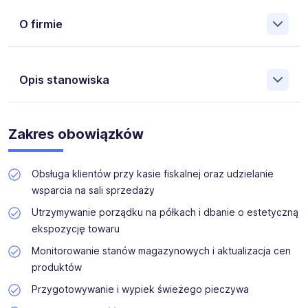
O firmie
Współpracujemy z największymi firmami w Polsce, które
chcą wspierać zawodowo i zatrudniać razem z nami osoby
Opis stanowiska
niepełnosprawne na różnych stanowiskach. Zatrudnianie
osób z niepełnosprawnościami oraz promowanie ich
aktywizacji zawodowej to nasz priorytet, który z
Dla naszego klienta, w ramach aktywizacji zawodowej,
powodzeniem realizujemy od wielu lat.
poszukujemy kandydatów z
orzeczeniem o
Zakres obowiązków
niepełnosprawności
, na stanowisko
Kasjera-
Sprzedawcy (K,M) w Baborowie
Obsługa klientów przy kasie fiskalnej oraz udzielanie
wsparcia na sali sprzedaży
Utrzymywanie porządku na półkach i dbanie o estetyczną
ekspozycję towaru
Monitorowanie stanów magazynowych i aktualizacja cen
produktów
Przygotowywanie i wypiek świeżego pieczywa