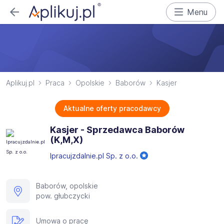
Menu
Aplikuj.pl
Praca
Opolskie
Baborów
Kasjer
Aktualne oferty pracodawcy
Kasjer - Sprzedawca Baborów
(K,M,X)
Ipracujzdalnie.pl Sp. z o.o.
Baborów, opolskie
pow. głubczycki
Umowa o pracę