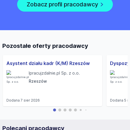
Zobacz profil pracodawcy
Pozostałe oferty pracodawcy
Asystent działu kadr (K/M) Rzeszów
Ipracujzdalnie.pl Sp. z o.o.
Rzeszów
Dodana
7 sier 2026
Dodana
5 s
Polecani pracodawcy