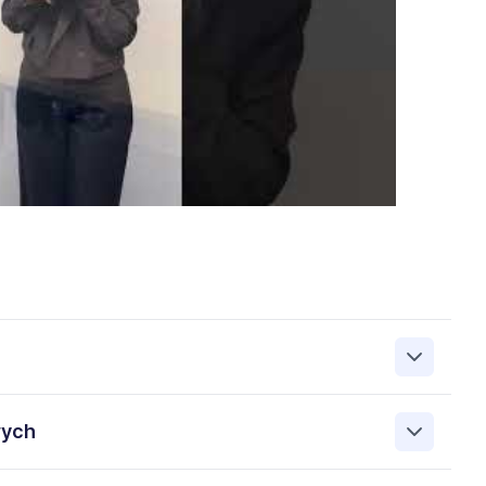
zanie przez Work&Profit Sp. z o.o., ul. 11 Listopada 60-62,
wych
 zgłoszeniu rekrutacyjnym w celu prowadzenia rekrutacji
asie możesz cofnąć zgodę, kontaktując się z nami pod