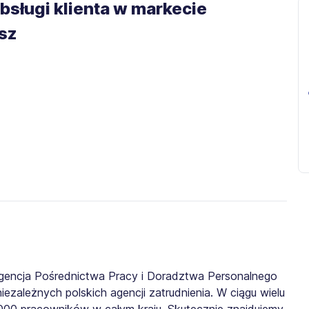
bsługi klienta w markecie
sz
gencja Pośrednictwa Pracy i Doradztwa Personalnego
iezależnych polskich agencji zatrudnienia. W ciągu wielu
0 000 pracowników w całym kraju. Skutecznie znajdujemy