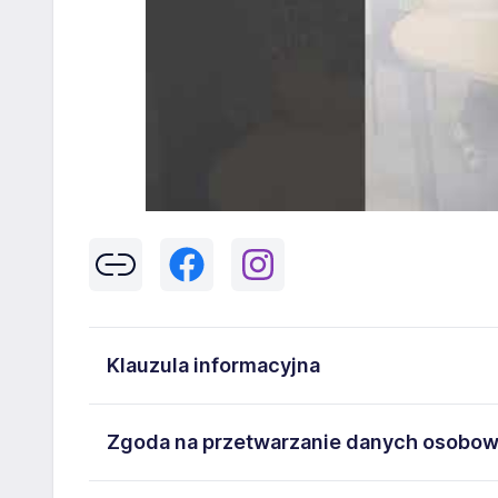
Klauzula informacyjna
Klikając w przycisk „Wyślij” zgadzasz się na przetwar
Zgoda na przetwarzanie danych osobo
43-300 Bielsko-Biała danych osobowych zawartych w
na stanowisko wskazane w ogłoszeniu. W każdym cz