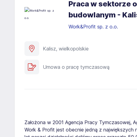
Praca w sektorze o
budowlanym - Kali
Work&Profit sp. z o.o.
Kalisz, wielkopolskie
Umowa o pracę tymczasową
Założona w 2001 Agencja Pracy Tymczasowej, A
Work & Profit jest obecnie jedną z największych n
lat naszej działalności daliśmy pracę przeszło 5