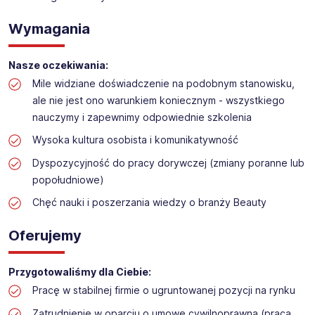
Obsługa kasy i dokładanie towaru w drogerii
Wymagania
Lokalizacja: USTROŃ
Nasze oczekiwania:
Mile widziane doświadczenie na podobnym stanowisku,
ale nie jest ono warunkiem koniecznym - wszystkiego
nauczymy i zapewnimy odpowiednie szkolenia
Wysoka kultura osobista i komunikatywność
Dyspozycyjność do pracy dorywczej (zmiany poranne lub
popołudniowe)
Chęć nauki i poszerzania wiedzy o branży Beauty
Oferujemy
Przygotowaliśmy dla Ciebie:
Pracę w stabilnej firmie o ugruntowanej pozycji na rynku
Zatrudnienie w oparciu o umowę cywilnoprawną (praca