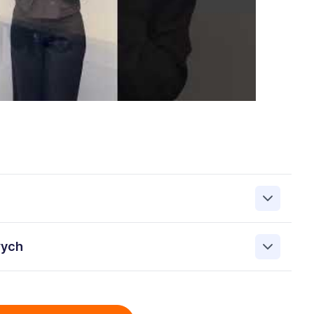
zanie przez Work&Profit Sp. z o.o., ul. 11 Listopada 60-62,
wych
 zgłoszeniu rekrutacyjnym w celu prowadzenia rekrutacji
asie możesz cofnąć zgodę, kontaktując się z nami pod
bowych przez Work & Profit Agencja Pracy Tymczasowej
: 5471988634 zawartych w załączonych dokumentach