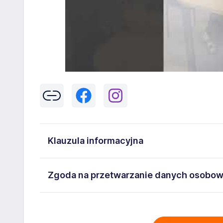
Klauzula informacyjna
Klikając w przycisk „Wyślij” zgadzasz się na przetwar
Zgoda na przetwarzanie danych osobo
43-300 Bielsko-Biała danych osobowych zawartych w
na stanowisko wskazane w ogłoszeniu. W każdym cz
Wyrażam zgodę na przetwarzanie moich danych oso
adresem
poczta@workprofit.pl
43-300 Bielsko-Biała ul. 11 Listopada 60-62 , NIP