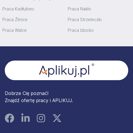
Praca Kadłubiec
Praca Nakło
Praca Źlinice
Praca Strzeleczki
Praca Walce
Praca Izbicko
Stopka
Dobrze Cię poznać!
Znajdź ofertę pracy i APLIKUJ.
Facebook
Linked In
Instagram
Instagram