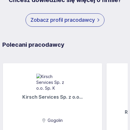
Chcesz dowiedzieć się więcej o firmie?
Zobacz profil pracodawcy
Polecani pracodawcy
Kirsch Services Sp. z o.o...
Ra
Gogolin