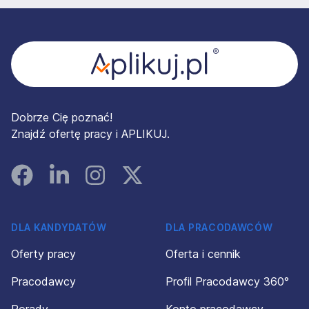
Stopka
Dobrze Cię poznać!
Znajdź ofertę pracy i APLIKUJ.
Facebook
Linked In
Instagram
Instagram
DLA KANDYDATÓW
DLA PRACODAWCÓW
Oferty pracy
Oferta i cennik
Pracodawcy
Profil Pracodawcy 360°