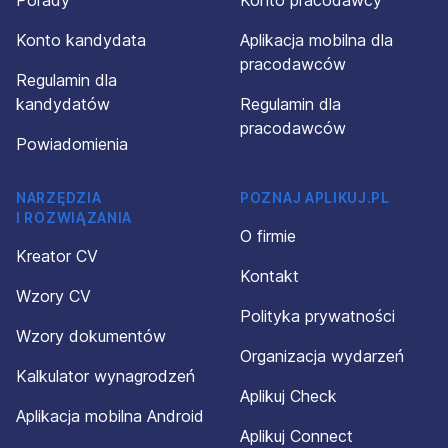
Porady
Konto pracodawcy
Konto kandydata
Aplikacja mobilna dla
pracodawców
Regulamin dla
kandydatów
Regulamin dla
pracodawców
Powiadomienia
NARZĘDZIA
POZNAJ APLIKUJ.PL
I ROZWIĄZANIA
O firmie
Kreator CV
Kontakt
Wzory CV
Polityka prywatności
Wzory dokumentów
Organizacja wydarzeń
Kalkulator wynagrodzeń
Aplikuj Check
Aplikacja mobilna Android
Aplikuj Connect