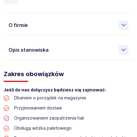
O firmie
Opis stanowiska
Założona w 2001 Agencja Pracy Tymczasowej, Agencja
Pośrednictwa Pracy i Doradztwa Personalnego Work &
Zakres obowiązków
Profit jest obecnie jedną z największych niezależnych
polskich agencji zatrudnienia. W ciągu wielu lat naszej
działalności daliśmy pracę przeszło 50 000 pracowników
Jeśli do nas dołączysz będziesz się zajmować:
w całym kraju. Skutecznie znajdujemy pracowników dla
Dbaniem o porządek na magazynie
największych firm, jak również małych rodzinnych
przedsiębiorstw w Polsce. Agencja jest wpisana pod nr
Przyjmowaniem dostaw
396 w Krajowym Rejestrze Agencji Zatrudnienia.
Organizowaniem zaopatrzenia hali
Obecnie dla naszego Klienta, poszukujemy osób na
Obsługą wózka paletowego
stanowisko: