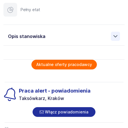
Pełny etat
Opis stanowiska
Szukasz stabilnej pracy w przyjaznym zespole? Dołącz do
Naszej firmy jako kierowca asenizacyjny. Oferujemy
pewne zatrudnienie z gwarancją terminowych wypłat oraz
Aktualne oferty pracodawcy
elastyczne godziny pracy, które ułatwiają pogodzenie
obowiązków zawodowych z życiem prywatnym. Nasi
pracownicy doceniają fakt, że każdego dnia wracają do
domu, bez długich delegacji i wyjazdów. Jeśli cenisz sobie
Praca alert - powiadomienia
bezpieczeństwo, stabilność i dobrą atmosferę – to
miejsce właśnie dla Ciebie.
Taksówkarz, Kraków
Kierowca / Kierowczyni asenizacyjny/a B
Włącz powiadomienia
Twój zakres obowiązków
Realizacja tras zaplanowanych w obrębie województwa.
Transport, stawianie i odbiór kabin.