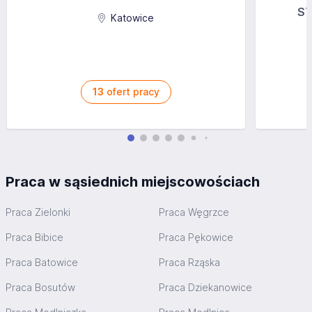
– codziennie w domu, elastyczne godziny pracy.
ST
Możliwość podwyższania kwalifikacji zawodowych na
Katowice
koszt firmy.
Benefity (Program Poleceń Pracowniczych, Karty
lunchowe, Platforma do nauki języków obcych).
Aplikuj
13
ofert pracy
Praca w sąsiednich miejscowościach
Praca Zielonki
Praca Węgrzce
Praca Bibice
Praca Pękowice
Praca Batowice
Praca Rząska
Praca Bosutów
Praca Dziekanowice