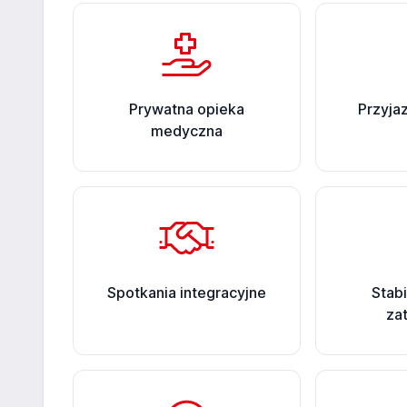
Prywatna opieka
Przyja
medyczna
Spotkania integracyjne
Stab
za