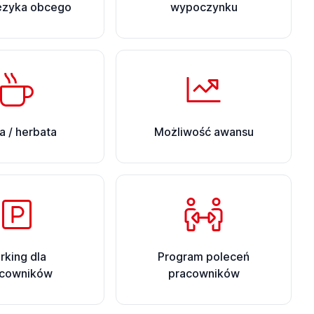
języka obcego
wypoczynku
 / herbata
Możliwość awansu
rking dla
Program poleceń
acowników
pracowników