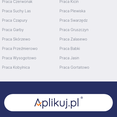
Praca Czerwonak
Praca Kicin
Praca Suchy Las
Praca Plewiska
Praca Czapury
Praca Swarzędz
Praca Garby
Praca Gruszczyn
Praca Skórzewo
Praca Zalasewo
Praca Przeźmierowo
Praca Babki
Praca Wysogotowo
Praca Jasin
Praca Kobylnica
Praca Gortatowo
Stopka