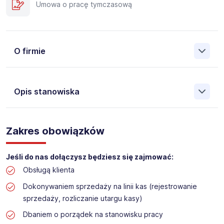
Umowa o pracę tymczasową
O firmie
Opis stanowiska
Założona w 2001 Agencja Pracy Tymczasowej, Agencja
Pośrednictwa Pracy i Doradztwa Personalnego Work &
Zakres obowiązków
Profit jest obecnie jedną z największych niezależnych
polskich agencji zatrudnienia. W ciągu wielu lat naszej
działalności daliśmy pracę przeszło 50 000 pracowników
Jeśli do nas dołączysz będziesz się zajmować:
w całym kraju. Skutecznie znajdujemy pracowników dla
Obsługą klienta
największych firm, jak również małych rodzinnych
przedsiębiorstw w Polsce. Agencja jest wpisana pod nr
Dokonywaniem sprzedaży na linii kas (rejestrowanie
396 w Krajowym Rejestrze Agencji Zatrudnienia.
sprzedaży, rozliczanie utargu kasy)
Obecnie dla naszego Klienta, poszukujemy osób do pracy
Dbaniem o porządek na stanowisku pracy
na stanowisko: