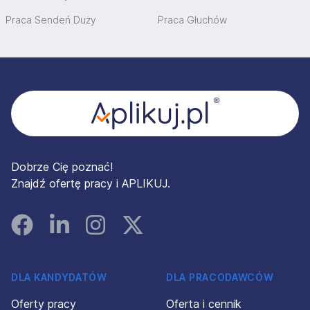
Praca Sendeń Duży
Praca Głuchów
Stopka
Dobrze Cię poznać!
Znajdź ofertę pracy i APLIKUJ.
Facebook
Linked In
Instagram
Instagram
DLA KANDYDATÓW
DLA PRACODAWCÓW
Oferty pracy
Oferta i cennik