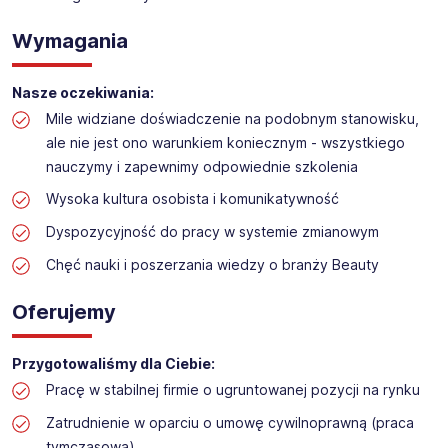
Obsługa kasy w drogerii kosmetycznej
Lokalizacja:
Janki k. Warszawy
Wymagania
Nasze oczekiwania:
Mile widziane doświadczenie na podobnym stanowisku,
ale nie jest ono warunkiem koniecznym - wszystkiego
nauczymy i zapewnimy odpowiednie szkolenia
Wysoka kultura osobista i komunikatywność
Dyspozycyjność do pracy w systemie zmianowym
Chęć nauki i poszerzania wiedzy o branży Beauty
Oferujemy
Przygotowaliśmy dla Ciebie:
Pracę w stabilnej firmie o ugruntowanej pozycji na rynku
Zatrudnienie w oparciu o umowę cywilnoprawną (praca
tymczasowa)