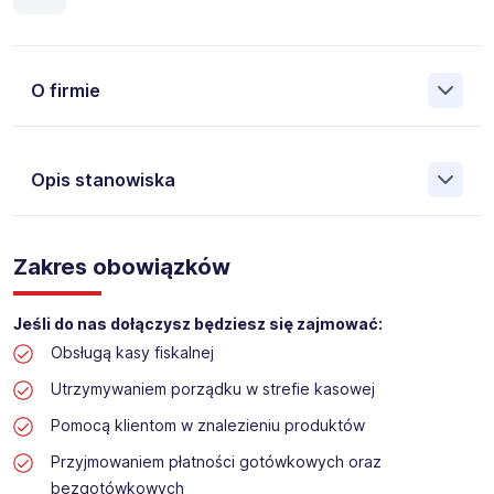
O firmie
Opis stanowiska
Założona w 2001 Agencja Pracy Tymczasowej, Agencja
Pośrednictwa Pracy i Doradztwa Personalnego Work &
Zakres obowiązków
Profit jest obecnie jedną z największych niezależnych
polskich agencji zatrudnienia. W ciągu wielu lat naszej
działalności daliśmy pracę przeszło 50 000 pracowników
Jeśli do nas dołączysz będziesz się zajmować:
w całym kraju. Skutecznie znajdujemy pracowników dla
Obsługą kasy fiskalnej
największych firm, jak również małych rodzinnych
przedsiębiorstw w Polsce. Agencja jest wpisana pod nr
Utrzymywaniem porządku w strefie kasowej
396 w Krajowym Rejestrze Agencji Zatrudnienia.
Pomocą klientom w znalezieniu produktów
Obecnie dla naszego Klienta, poszukujemy osób na
Przyjmowaniem płatności gotówkowych oraz
stanowisko:
bezgotówkowych