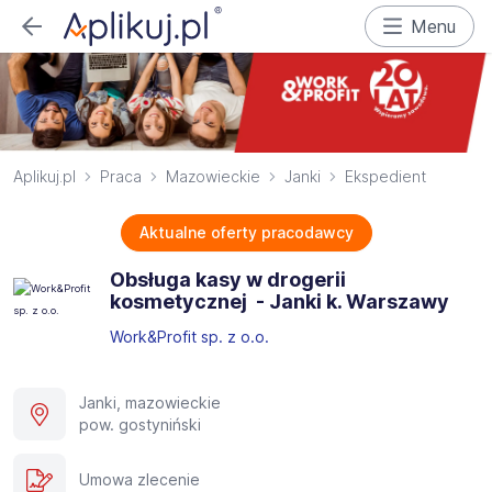
Menu
Aplikuj.pl
Praca
Mazowieckie
Janki
Ekspedient
Aktualne oferty pracodawcy
Obsługa kasy w drogerii
kosmetycznej ​ - Janki k. Warszawy
Work&Profit sp. z o.o.
Janki, mazowieckie
pow. gostyniński
Umowa zlecenie