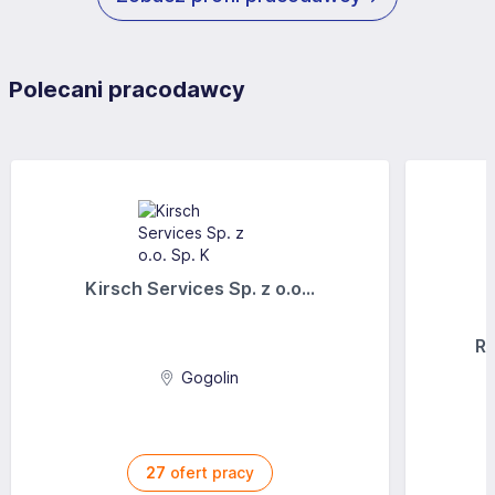
Polecani pracodawcy
Kirsch Services Sp. z o.o...
Ra
Gogolin
27
ofert pracy