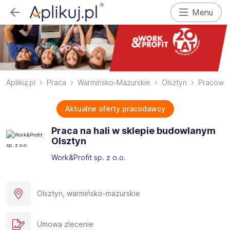
Menu
Aplikuj.pl
Praca
Warmińsko-Mazurskie
Olsztyn
Pracowni
Aktualne oferty pracodawcy
Praca na hali w sklepie budowlanym
Olsztyn
Work&Profit sp. z o.o.
Olsztyn, warmińsko-mazurskie
Umowa zlecenie