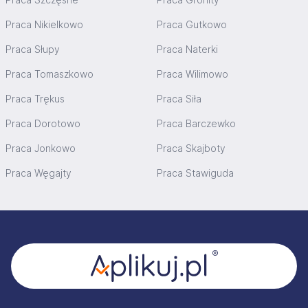
Praca Nikielkowo
Praca Gutkowo
Praca Słupy
Praca Naterki
Praca Tomaszkowo
Praca Wilimowo
Praca Trękus
Praca Siła
Praca Dorotowo
Praca Barczewko
Praca Jonkowo
Praca Skajboty
Praca Węgajty
Praca Stawiguda
Stopka