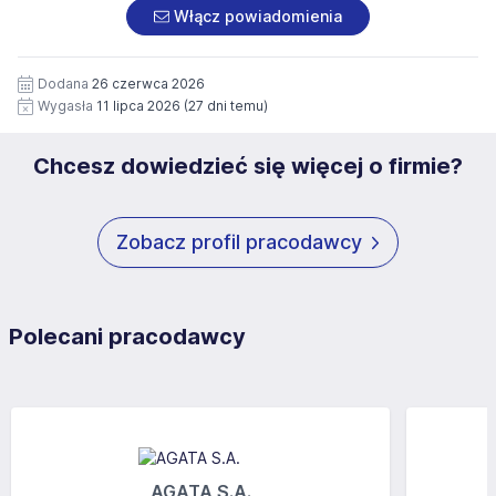
załączonych dokumentach aplikacyjnych (w tym
pod numerem 33 816 64 09 lub pisemnie na adres
Włącz powiadomienia
wizerunku), na potrzeby przyszłych rekrutacji przez okres
siedziby administratora.
12 miesięcy. Zgoda jest dobrowolna i może być w każdym
Pełną treść Klauzuli znajdzie Pan/Pani pod adresem:
czasie wycofana.
Dodana
26 czerwca 2026
https://www.workprofit.pl/klauzula-informacyjna.html
Wygasła
11 lipca 2026
(27 dni temu)
Chcesz dowiedzieć się więcej o firmie?
Zobacz profil pracodawcy
Polecani pracodawcy
AGATA S.A.