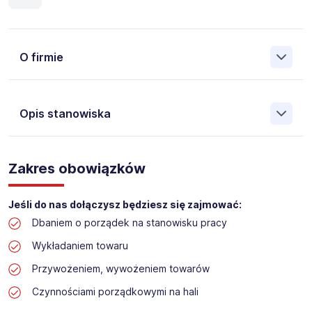
O firmie
Opis stanowiska
Założona w 2001 Agencja Pracy Tymczasowej, Agencja
Pośrednictwa Pracy i Doradztwa Personalnego Work &
Zakres obowiązków
Profit jest obecnie jedną z największych niezależnych
polskich agencji zatrudnienia. W ciągu wielu lat naszej
działalności daliśmy pracę przeszło 50 000 pracowników
Jeśli do nas dołączysz będziesz się zajmować:
w całym kraju. Skutecznie znajdujemy pracowników dla
Dbaniem o porządek na stanowisku pracy
największych firm, jak również małych rodzinnych
przedsiębiorstw w Polsce. Agencja jest wpisana pod nr
Wykładaniem towaru
396 w Krajowym Rejestrze Agencji Zatrudnienia.
Przywożeniem, wywożeniem towarów
Obecnie dla naszego Klienta, poszukujemy osób na
Czynnościami porządkowymi na hali
stanowisko: