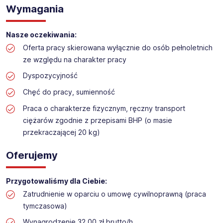
Praca na hali w sklepie budowlanym
Wymagania
Lokalizacja: Olsztyn
Nasze oczekiwania:
Oferta pracy skierowana wyłącznie do osób pełnoletnich
ze względu na charakter pracy
Dyspozycyjność
Chęć do pracy, sumienność
Praca o charakterze fizycznym, ręczny transport
ciężarów zgodnie z przepisami BHP (o masie
przekraczającej 20 kg)
Oferujemy
Przygotowaliśmy dla Ciebie:
Zatrudnienie w oparciu o umowę cywilnoprawną (praca
tymczasowa)
Wynagrodzenie 32,00 zł brutto/h