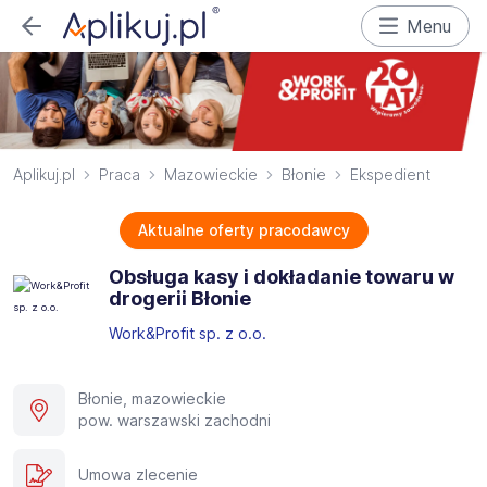
Menu
Aplikuj.pl
Praca
Mazowieckie
Błonie
Ekspedient
Aktualne oferty pracodawcy
Obsługa kasy i dokładanie towaru w
drogerii Błonie​
Work&Profit sp. z o.o.
Błonie, mazowieckie
pow. warszawski zachodni
Umowa zlecenie