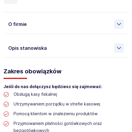
O firmie
Opis stanowiska
Założona w 2001 Agencja Pracy Tymczasowej, Agencja
Pośrednictwa Pracy i Doradztwa Personalnego Work &
Zakres obowiązków
Profit jest obecnie jedną z największych niezależnych
polskich agencji zatrudnienia. W ciągu wielu lat naszej
działalności daliśmy pracę przeszło 50 000 pracowników
Jeśli do nas dołączysz będziesz się zajmować:
w całym kraju. Skutecznie znajdujemy pracowników dla
Obsługą kasy fiskalnej
największych firm, jak również małych rodzinnych
przedsiębiorstw w Polsce. Agencja jest wpisana pod nr
Utrzymywaniem porządku w strefie kasowej
396 w Krajowym Rejestrze Agencji Zatrudnienia.
Pomocą klientom w znalezieniu produktów
Obecnie dla naszego Klienta, poszukujemy osób na
Przyjmowaniem płatności gotówkowych oraz
stanowisko:
bezgotówkowych