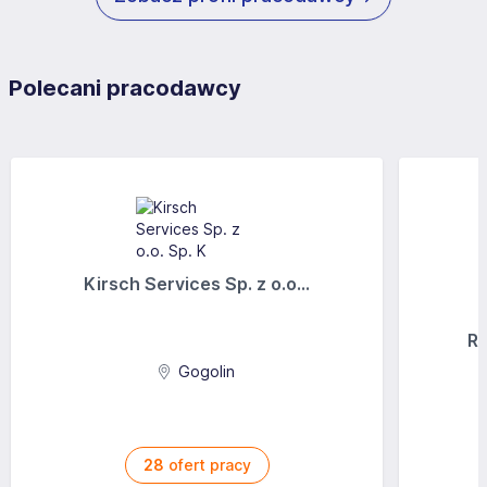
Polecani pracodawcy
Kirsch Services Sp. z o.o...
Ra
Gogolin
28
ofert pracy