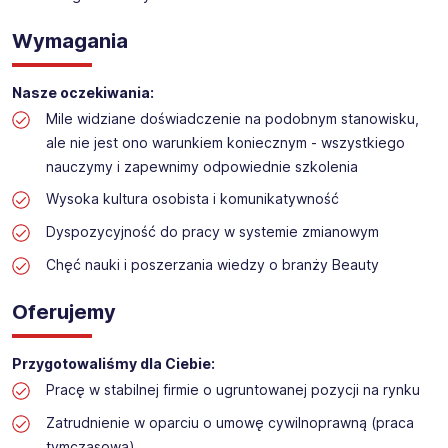
Obsługa kasy i dokładanie towaru w drogerii
Lokalizacja: Błonie​
Wymagania
Nasze oczekiwania:
Mile widziane doświadczenie na podobnym stanowisku,
ale nie jest ono warunkiem koniecznym - wszystkiego
nauczymy i zapewnimy odpowiednie szkolenia
Wysoka kultura osobista i komunikatywność
Dyspozycyjność do pracy w systemie zmianowym
Chęć nauki i poszerzania wiedzy o branży Beauty
Oferujemy
Przygotowaliśmy dla Ciebie:
Pracę w stabilnej firmie o ugruntowanej pozycji na rynku
Zatrudnienie w oparciu o umowę cywilnoprawną (praca
tymczasowa)