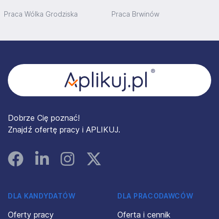
Praca Wólka Grodziska
Praca Brwinów
Stopka
Dobrze Cię poznać!
Znajdź ofertę pracy i APLIKUJ.
Facebook
Linked In
Instagram
Instagram
DLA KANDYDATÓW
DLA PRACODAWCÓW
Oferty pracy
Oferta i cennik