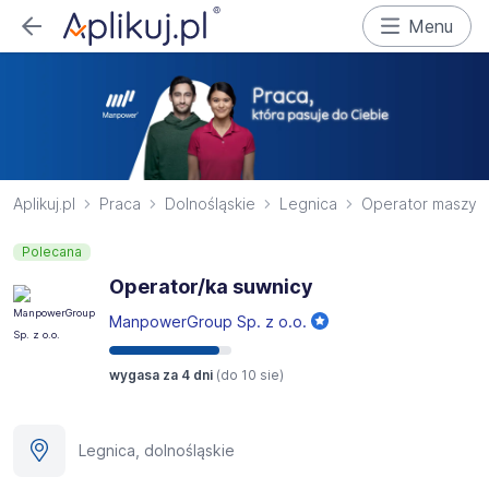
Menu
Aplikuj.pl
Praca
Dolnośląskie
Legnica
Operator maszyn
Polecana
Operator/ka suwnicy
ManpowerGroup Sp. z o.o.
wygasa za 4 dni
(do
10 sie
)
Legnica, dolnośląskie