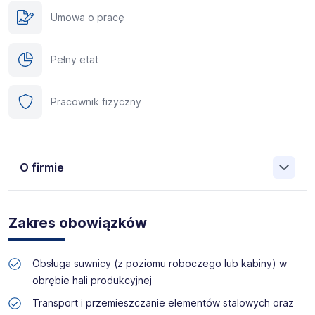
Umowa o pracę
Pełny etat
Pracownik fizyczny
O firmie
Manpower (Agencja zatrudnienia nr 412) to globalna firma
o ponad 70-letnim doświadczeniu, działająca w 82
Zakres obowiązków
krajach. Na polskim rynku jesteśmy od 2001 roku i obecnie
posiadamy prawie 35 oddziałów w całym kraju. Naszym
celem jest otwieranie przed kandydatami nowych
Obsługa suwnicy (z poziomu roboczego lub kabiny) w
możliwości, pomoc w znalezieniu pracy odpowiadającej
obrębie hali produkcyjnej
ich kwalifikacjom i doświadczeniu. Więcej informacji na
temat Manpower znajduje się na www.manpower.pl
Transport i przemieszczanie elementów stalowych oraz