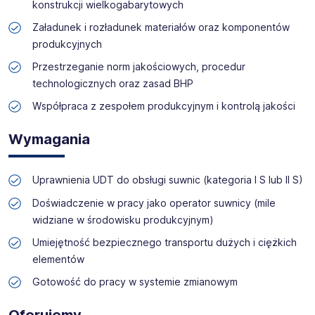
konstrukcji wielkogabarytowych
Skontaktuj się z nami - to nic nie kosztuje, możesz za to
Załadunek i rozładunek materiałów oraz komponentów
zyskać profesjonalne doradztwo i wymarzoną pracę!
produkcyjnych
Przestrzeganie norm jakościowych, procedur
technologicznych oraz zasad BHP
Współpraca z zespołem produkcyjnym i kontrolą jakości
Wymagania
Uprawnienia UDT do obsługi suwnic (kategoria I S lub II S)
Doświadczenie w pracy jako operator suwnicy (mile
widziane w środowisku produkcyjnym)
Umiejętność bezpiecznego transportu dużych i ciężkich
elementów
Gotowość do pracy w systemie zmianowym
Oferujemy