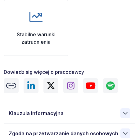
Stabilne warunki
zatrudnienia
Dowiedz się więcej o pracodawcy
Klauzula informacyjna
Administratorem danych osobowych jest ManpowerGroup
Zgoda na przetwarzanie danych osobowych
Sp. z o.o. 00-838 Warszawa ul. Prosta 68, NIP: