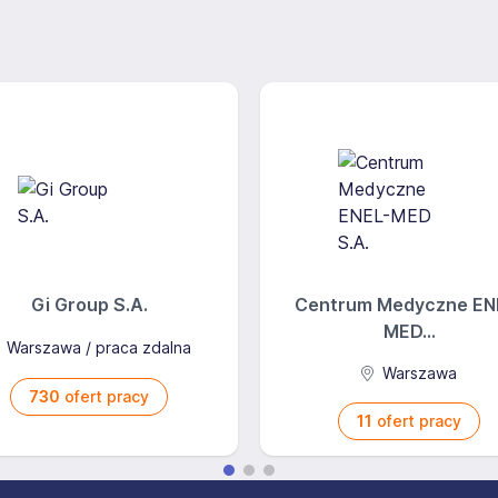
ależących do szczególnej kategorii danych osobowych w
a lub zameldowania, nr PESEL, seria i nr dowodu
ncie dowodu osobistego, prawa jazdy, lub innych
 stan cywilny, liczba i dane dzieci, numer rachunku
rzekazywał wynagrodzenie za pracę, zdjęcie
yczące mojego stanu zdrowia. Pragnę podkreślić jednak, że
cji ani Silverhand, ani przyszły lub potencjalny pracodawca
zególna kategoria danych), ani od jej udzielenia uzależnić
domości, że brak zgody na przetwarzanie danych
 niekorzystnego traktowania osoby ubiegającej się o
Gi Group S.A.
Centrum Medyczne EN
iej jakichkolwiek negatywnych konsekwencji, zwłaszcza
MED...
ę zatrudnienia, wypowiedzenie umowy o pracę lub jej
Warszawa / praca zdalna
Warszawa
Zobowiązuje się też nie przekazywać Silverhand moich
730
ofert pracy
h oraz naruszeń prawa w rozumieniu art. 10
11
ofert pracy
m wcześniej karany/karana, czy też nie. Przyjmuję do
k Matczak upoważnił do przetwarzania moich danych