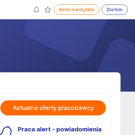
Konto kandydata
Dla firm
Aktualne oferty pracodawcy
Praca alert - powiadomienia