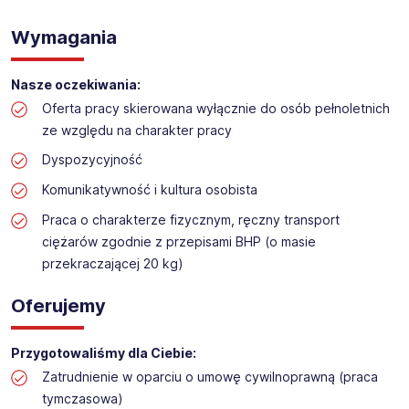
WYKŁADANIE TOWARU w sklepie kosmetycznym
Lokalizacja: Otwock
Wymagania
Nasze oczekiwania:
Oferta pracy skierowana wyłącznie do osób pełnoletnich
ze względu na charakter pracy
Dyspozycyjność
Komunikatywność i kultura osobista
Praca o charakterze fizycznym, ręczny transport
ciężarów zgodnie z przepisami BHP (o masie
przekraczającej 20 kg)
Oferujemy
Przygotowaliśmy dla Ciebie:
Zatrudnienie w oparciu o umowę cywilnoprawną (praca
tymczasowa)