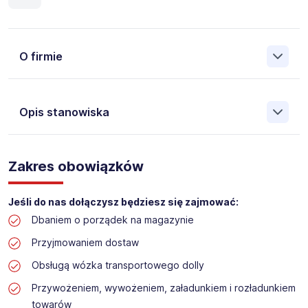
O firmie
Opis stanowiska
Założona w 2001 Agencja Pracy Tymczasowej, Agencja
Pośrednictwa Pracy i Doradztwa Personalnego Work &
Zakres obowiązków
Profit jest obecnie jedną z największych niezależnych
polskich agencji zatrudnienia. W ciągu wielu lat naszej
działalności daliśmy pracę przeszło 50 000 pracowników
Jeśli do nas dołączysz będziesz się zajmować:
w całym kraju. Skutecznie znajdujemy pracowników dla
Dbaniem o porządek na magazynie
największych firm, jak również małych rodzinnych
przedsiębiorstw w Polsce. Agencja jest wpisana pod nr
Przyjmowaniem dostaw
396 w Krajowym Rejestrze Agencji Zatrudnienia.
Obsługą wózka transportowego dolly
Obecnie dla naszego Klienta, poszukujemy osób na
Przywożeniem, wywożeniem, załadunkiem i rozładunkiem
stanowisko:
towarów