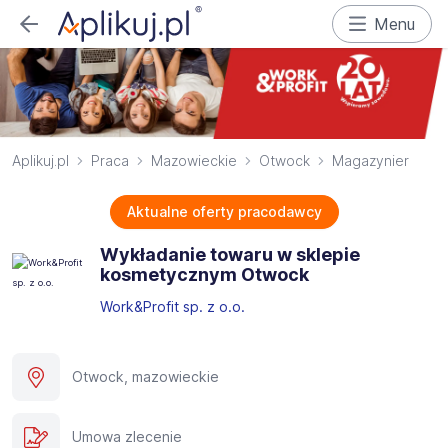
Menu
Aplikuj.pl
Praca
Mazowieckie
Otwock
Magazynier
Aktualne oferty pracodawcy
Wykładanie towaru w sklepie
kosmetycznym Otwock
Work&Profit sp. z o.o.
Otwock, mazowieckie
Umowa zlecenie