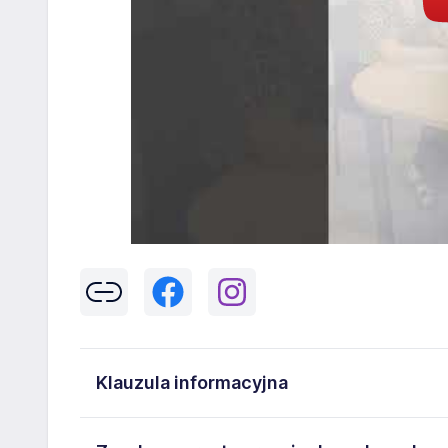
Klauzula informacyjna
Klikając w przycisk „Wyślij” zgadzasz się na przetwar