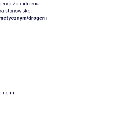
ncji Zatrudnienia.
na stanowisko:
smetycznym/drogerii
:
h norm