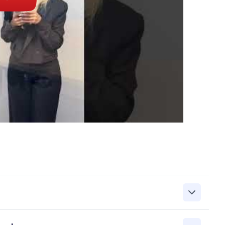
zanie przez Work&Profit Sp. z o.o., ul. 11 Listopada 60-62,