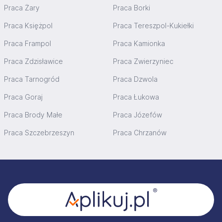
Praca Żary
Praca Borki
Praca Księżpol
Praca Tereszpol-Kukiełki
Praca Frampol
Praca Kamionka
Praca Zdzisławice
Praca Zwierzyniec
Praca Tarnogród
Praca Dzwola
Praca Goraj
Praca Łukowa
Praca Brody Małe
Praca Józefów
Praca Szczebrzeszyn
Praca Chrzanów
Stopka