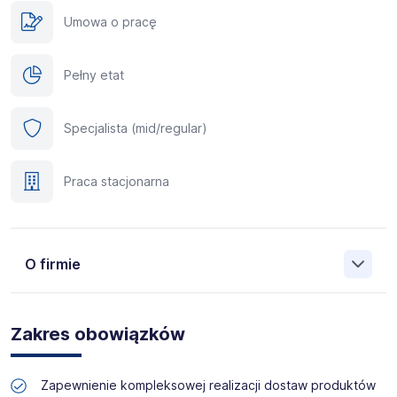
Umowa o pracę
Pełny etat
Specjalista (mid/regular)
Praca stacjonarna
O firmie
Manpower (Agencja zatrudnienia nr 412) to globalna firma
o ponad 70-letnim doświadczeniu, działająca w 82
Zakres obowiązków
krajach. Na polskim rynku jesteśmy od 2001 roku i obecnie
posiadamy prawie 35 oddziałów w całym kraju. Naszym
celem jest otwieranie przed kandydatami nowych
Zapewnienie kompleksowej realizacji dostaw produktów
możliwości, pomoc w znalezieniu pracy odpowiadającej