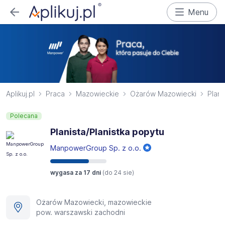
Menu
Aplikuj.pl
Praca
Mazowieckie
Ożarów Mazowiecki
Plani
Polecana
Planista/Planistka popytu
ManpowerGroup Sp. z o.o.
wygasa za 17 dni
(do
24 sie
)
Ożarów Mazowiecki, mazowieckie
pow. warszawski zachodni