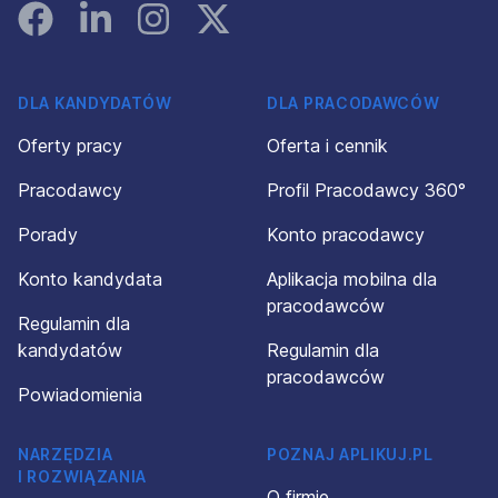
Facebook
Linked In
Instagram
Instagram
DLA KANDYDATÓW
DLA PRACODAWCÓW
Oferty pracy
Oferta i cennik
Pracodawcy
Profil Pracodawcy 360°
Porady
Konto pracodawcy
Konto kandydata
Aplikacja mobilna dla
pracodawców
Regulamin dla
kandydatów
Regulamin dla
pracodawców
Powiadomienia
NARZĘDZIA
POZNAJ APLIKUJ.PL
I ROZWIĄZANIA
O firmie