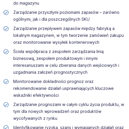
do magazynu
ich kwalifikacjom i doświadczeniu. Więcej informacji na
temat Manpower znajduje się na www.manpower.pl
Zarządzanie przyszłymi poziomami zapasów – zarówno
ogólnymi, jak i dla poszczególnych SKU
Skontaktuj się z nami - to nic nie kosztuje, możesz za to
Zarządzanie przepływem zapasów między fabryką a
zyskać profesjonalne doradztwo i wymarzoną pracę!
lokalnym magazynem, w tym tworzenie zamówień zakupu
oraz monitorowanie wysyłek kontenerowych
Ścisła współpraca z zespołem zarządzania linią
biznesową, zespołem produktowym i innymi
interesariuszami w celu zbierania danych wejściowych i
uzgadniania założeń prognostycznych
Monitorowanie dokładności prognoz oraz
rekomendowanie działań usprawniających kluczowe
wskaźniki efektywności
Zarządzanie prognozami w całym cyklu życia produktu, w
tym dla nowych wprowadzeń oraz produktów
wycofywanych z rynku
Identyfikowanie ryzyka, szans i wymaganych działań oraz