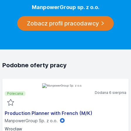
ManpowerGroup sp. z o.o.
Zobacz profil pracodawcy
Podobne oferty pracy
Dodana 6 sierpnia
Polecana
Production Planner with French (M/K)
ManpowerGroup Sp. z o.o.
Wrocław