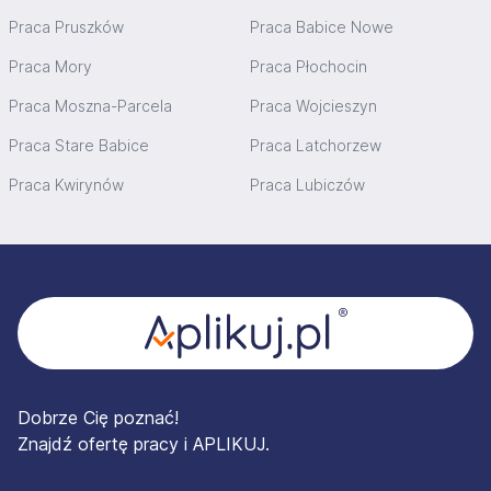
Praca Pruszków
Praca Babice Nowe
Praca Mory
Praca Płochocin
Praca Moszna-Parcela
Praca Wojcieszyn
Praca Stare Babice
Praca Latchorzew
Praca Kwirynów
Praca Lubiczów
Stopka
Dobrze Cię poznać!
Znajdź ofertę pracy i APLIKUJ.