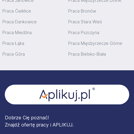
Praca Janowice
Praca Międzyrzecze Dolne
Praca Ćwiklice
Praca Bronów
Praca Dankowice
Praca Stara Wieś
Praca Miedźna
Praca Pszczyna
Praca Łąka
Praca Międzyrzecze Górne
Praca Góra
Praca Bielsko-Biała
Stopka
Dobrze Cię poznać!
Znajdź ofertę pracy i APLIKUJ.