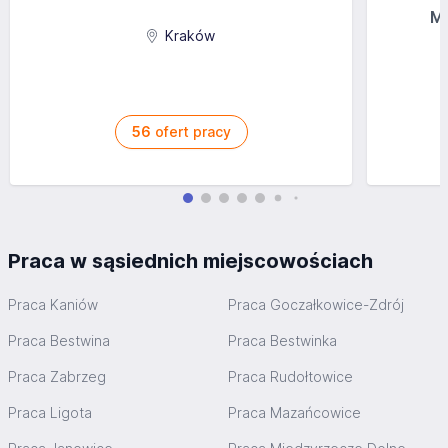
Norwegii -pomoc w uzyskaniu numeru personalnego, karty
MG
podatkowej, otworzenie konta bankowego
Kraków
Aplikuj
56
ofert pracy
Praca w sąsiednich miejscowościach
Praca Kaniów
Praca Goczałkowice-Zdrój
Praca Bestwina
Praca Bestwinka
Praca Zabrzeg
Praca Rudołtowice
Praca Ligota
Praca Mazańcowice