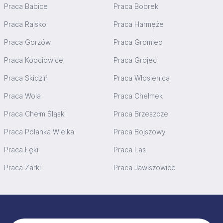
Praca Babice
Praca Bobrek
Praca Rajsko
Praca Harmęże
Praca Gorzów
Praca Gromiec
Praca Kopciowice
Praca Grojec
Praca Skidziń
Praca Włosienica
Praca Wola
Praca Chełmek
Praca Chełm Śląski
Praca Brzeszcze
Praca Polanka Wielka
Praca Bojszowy
Praca Łęki
Praca Las
Praca Żarki
Praca Jawiszowice
Stopka