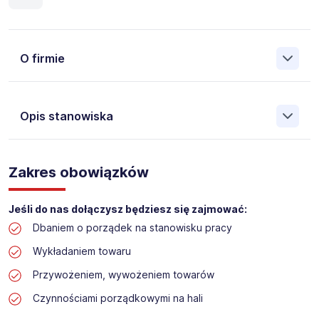
O firmie
Opis stanowiska
Założona w 2001 Agencja Pracy Tymczasowej, Agencja
Pośrednictwa Pracy i Doradztwa Personalnego Work &
Zakres obowiązków
Profit jest obecnie jedną z największych niezależnych
polskich agencji zatrudnienia. W ciągu wielu lat naszej
działalności daliśmy pracę przeszło 50 000 pracowników
Jeśli do nas dołączysz będziesz się zajmować:
w całym kraju. Skutecznie znajdujemy pracowników dla
Dbaniem o porządek na stanowisku pracy
największych firm, jak również małych rodzinnych
przedsiębiorstw w Polsce. Agencja jest wpisana pod nr
Wykładaniem towaru
396 w Krajowym Rejestrze Agencji Zatrudnienia.
Przywożeniem, wywożeniem towarów
Obecnie dla naszego Klienta, poszukujemy osób na
Czynnościami porządkowymi na hali
stanowisko: