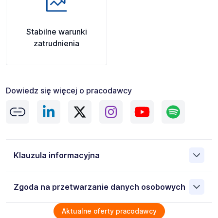
Stabilne warunki
zatrudnienia
Dowiedz się więcej o pracodawcy
Klauzula informacyjna
Administratorem danych osobowych jest ManpowerGroup
Zgoda na przetwarzanie danych osobowych
Sp. z o.o. 00-838 Warszawa ul. Prosta 68, NIP:
5262493733. Moje dane osobowe przetwarzane są w
celu rekrutacji przez Administratora. Wiem, że przysługują
Wyrażam zgodę na przetwarzanie moich danych
Aktualne oferty pracodawcy