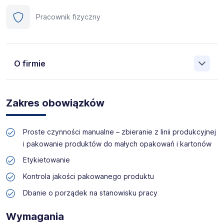
Pracownik fizyczny
O firmie
Manpower (Agencja zatrudnienia nr 412) to globalna firma
o ponad 70-letnim doświadczeniu, działająca w 82
Zakres obowiązków
krajach. Na polskim rynku jesteśmy od 2001 roku i obecnie
posiadamy prawie 35 oddziałów w całym kraju. Naszym
celem jest otwieranie przed kandydatami nowych
Proste czynności manualne – zbieranie z linii produkcyjnej
możliwości, pomoc w znalezieniu pracy odpowiadającej
i pakowanie produktów do małych opakowań i kartonów
ich kwalifikacjom i doświadczeniu. Więcej informacji na
temat Manpower znajduje się na www.manpower.pl
Etykietowanie
Kontrola jakości pakowanego produktu
Skontaktuj się z nami - to nic nie kosztuje, możesz za to
zyskać profesjonalne doradztwo i wymarzoną pracę!
Dbanie o porządek na stanowisku pracy
Wymagania