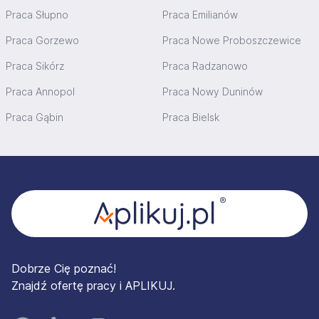
Praca Słupno
Praca Emilianów
Praca Gorzewo
Praca Nowe Proboszczewice
Praca Sikórz
Praca Radzanowo
Praca Annopol
Praca Nowy Duninów
Praca Gąbin
Praca Bielsk
Stopka
Dobrze Cię poznać!
Znajdź ofertę pracy i APLIKUJ.