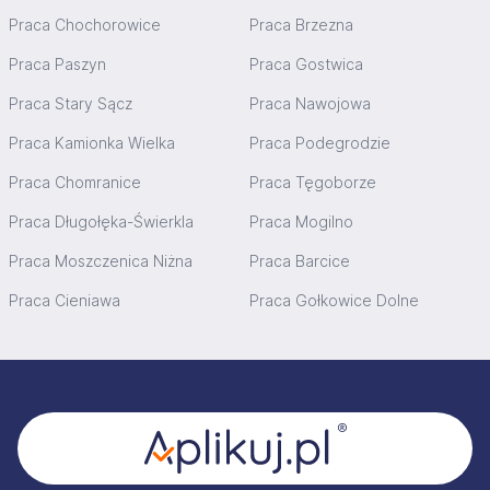
Praca Chochorowice
Praca Brzezna
Praca Paszyn
Praca Gostwica
Praca Stary Sącz
Praca Nawojowa
Praca Kamionka Wielka
Praca Podegrodzie
Praca Chomranice
Praca Tęgoborze
Praca Długołęka-Świerkla
Praca Mogilno
Praca Moszczenica Niżna
Praca Barcice
Praca Cieniawa
Praca Gołkowice Dolne
Stopka