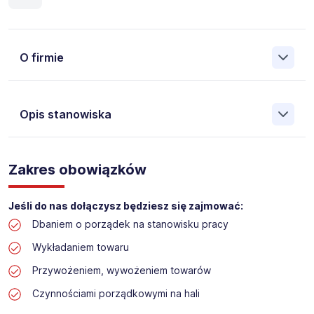
O firmie
Opis stanowiska
Założona w 2001 Agencja Pracy Tymczasowej, Agencja
Pośrednictwa Pracy i Doradztwa Personalnego Work &
Zakres obowiązków
Profit jest obecnie jedną z największych niezależnych
polskich agencji zatrudnienia. W ciągu wielu lat naszej
działalności daliśmy pracę przeszło 50 000 pracowników
Jeśli do nas dołączysz będziesz się zajmować:
w całym kraju. Skutecznie znajdujemy pracowników dla
Dbaniem o porządek na stanowisku pracy
największych firm, jak również małych rodzinnych
przedsiębiorstw w Polsce. Agencja jest wpisana pod nr
Wykładaniem towaru
396 w Krajowym Rejestrze Agencji Zatrudnienia.
Przywożeniem, wywożeniem towarów
Obecnie dla naszego Klienta, poszukujemy osób na
Czynnościami porządkowymi na hali
stanowisko: