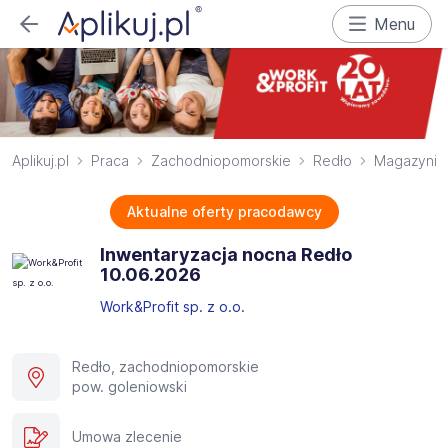
Menu
Aplikuj.pl
Praca
Zachodniopomorskie
Redło
Magazynie
Aktualne oferty pracodawcy
Inwentaryzacja nocna Redło
10.06.2026​
Work&Profit sp. z o.o.
Redło, zachodniopomorskie
pow. goleniowski
Umowa zlecenie