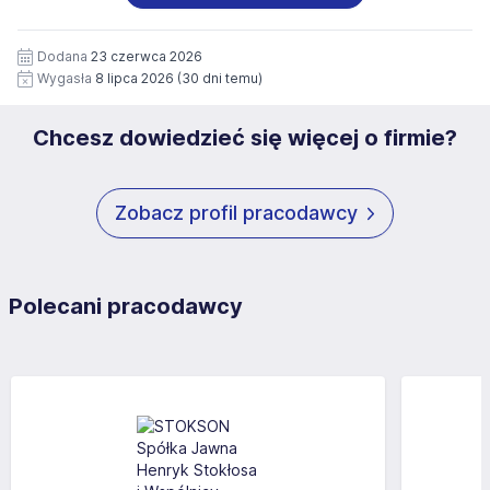
wizerunku), na potrzeby przyszłych rekrutacji przez okres
siedziby administratora.
12 miesięcy. Zgoda jest dobrowolna i może być w każdym
Pełną treść Klauzuli znajdzie Pan/Pani pod adresem:
czasie wycofana.
Dodana
23 czerwca 2026
https://www.workprofit.pl/klauzula-informacyjna.html
Wygasła
8 lipca 2026
(30 dni temu)
Chcesz dowiedzieć się więcej o firmie?
Zobacz profil pracodawcy
Polecani pracodawcy