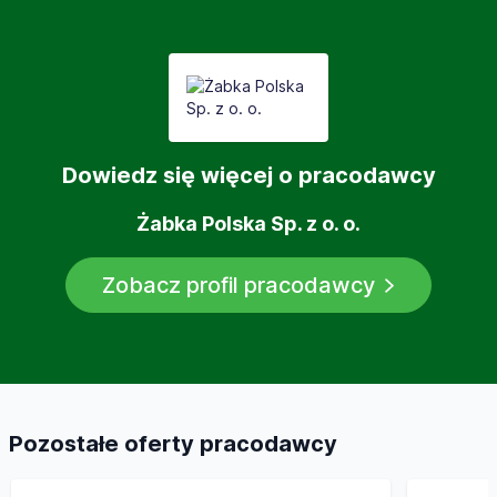
sprostowania, usunięcia, ograniczenia przetwarzania,
przenoszenia danych osobowych, a także prawo do
złożenia sprzeciwu i wniesienia skargi do organu
nadzorczego (PUODO). Więcej informacji o przetwarzaniu
danych osobowych znajduje się w
Polityka Prywatności
.
Dowiedz się więcej o pracodawcy
Żabka Polska Sp. z o. o.
Zobacz profil pracodawcy
Pozostałe oferty pracodawcy