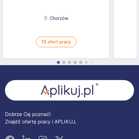
Chorzów
13
ofert pracy
Stopka
Dobrze Cię poznać!
Znajdź ofertę pracy i APLIKUJ.
Facebook
Linked In
Instagram
Instagram