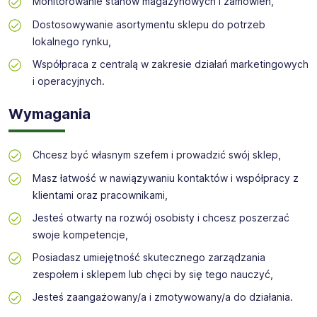
Monitorowanie stanów magazynowych i zamówień,
Dostosowywanie asortymentu sklepu do potrzeb
Poszukujemy kandydatów na Franczyzobiorców w
miejscowościach:
lokalnego rynku,
Bielsko-Biała - Bytom - Cieszyn - Frydek - Gołkowice -
Współpraca z centralą w zakresie działań marketingowych
Jastrzębie - Katowice
i operacyjnych.
Krzyżowa - Łąka - Ornontowice - Piekary Śl - Ruda Śl -
Rybnik - Siemianowice Śl
Wymagania
Ślemień - Tychy - Wilamowice - Wodzisłąw Śląski - Zabrze
- Żory - Żywiec
Chcesz być własnym szefem i prowadzić swój sklep,
Masz łatwość w nawiązywaniu kontaktów i współpracy z
klientami oraz pracownikami,
Jesteś otwarty na rozwój osobisty i chcesz poszerzać
swoje kompetencje,
Posiadasz umiejętność skutecznego zarządzania
zespołem i sklepem lub chęci by się tego nauczyć,
Jesteś zaangażowany/a i zmotywowany/a do działania.