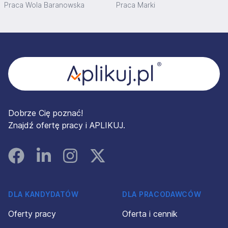
Praca Wola Baranowska
Praca Marki
Stopka
Dobrze Cię poznać!
Znajdź ofertę pracy i APLIKUJ.
Facebook
Linked In
Instagram
Instagram
DLA KANDYDATÓW
DLA PRACODAWCÓW
Oferty pracy
Oferta i cennik