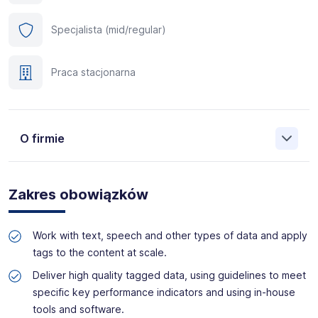
Specjalista (mid/regular)
Praca stacjonarna
O firmie
Manpower (Agencja zatrudnienia nr 412) to globalna firma
o ponad 70-letnim doświadczeniu, działająca w 82
Zakres obowiązków
krajach. Na polskim rynku jesteśmy od 2001 roku i obecnie
posiadamy prawie 35 oddziałów w całym kraju. Naszym
celem jest otwieranie przed kandydatami nowych
Work with text, speech and other types of data and apply
możliwości, pomoc w znalezieniu pracy odpowiadającej
tags to the content at scale.
ich kwalifikacjom i doświadczeniu. Więcej informacji na
temat Manpower znajduje się na www.manpower.pl
Deliver high quality tagged data, using guidelines to meet
specific key performance indicators and using in-house
Skontaktuj się z nami - to nic nie kosztuje, możesz za to
tools and software.