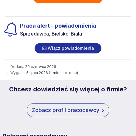
na stanowisko wskazane w ogłoszeniu. W każdym czasie
osobowych przez Work & Profit Agencja Pracy
możesz cofnąć zgodę, kontaktując się z nami pod
Tymczasowej 43-300 Bielsko-Biała ul. 11 Listopada 60-62 ,
adresem
poczta@workprofit.pl
NIP: 5471988634 zawartych w załączonych dokumentach
aplikacyjnych (w tym wizerunku), na potrzeby bieżącej
Administratorem danych jest Work&Profit Sp. zo.o. z
Praca alert - powiadomienia
rekrutacji. Zgoda jest dobrowolna i może być w każdym
siedzibą w Bielsku-Białej. Z administratorem danych można
Sprzedawca, Bielsko-Biała
czasie wycofana. Dodatkowo wyrażam zgodę na
się skontaktować poprzez adres email, formularz
przetwarzanie moich danych osobowych zawartych w
kontaktowy pod adresem www.workprofit.pl, telefonicznie
załączonych dokumentach aplikacyjnych (w tym
pod numerem 33 816 64 09 lub pisemnie na adres
Włącz powiadomienia
wizerunku), na potrzeby przyszłych rekrutacji przez okres
siedziby administratora.
12 miesięcy. Zgoda jest dobrowolna i może być w każdym
Pełną treść Klauzuli znajdzie Pan/Pani pod adresem:
czasie wycofana.
Dodana
20 czerwca 2026
https://www.workprofit.pl/klauzula-informacyjna.html
Wygasła
5 lipca 2026
(1 miesiąc temu)
Chcesz dowiedzieć się więcej o firmie?
Zobacz profil pracodawcy