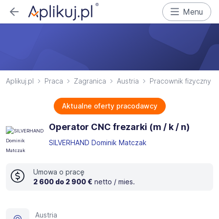
Menu
Aplikuj.pl
Praca
Zagranica
Austria
Pracownik fizyczny
Aktualne oferty pracodawcy
Operator CNC frezarki (m / k / n)
SILVERHAND Dominik Matczak
Umowa o pracę
2 600 do 2 900 €
netto / mies.
Austria