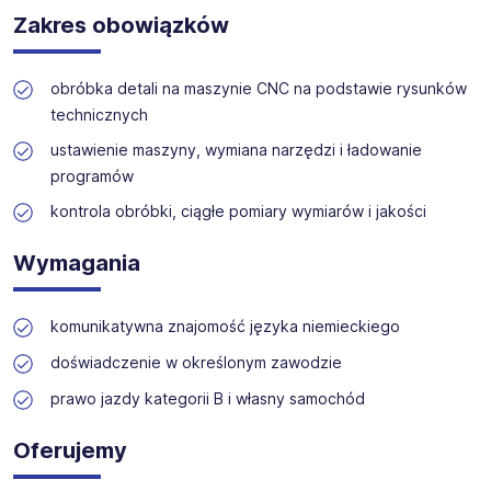
Zakres obowiązków
Oferta jest otwarta dla wszystkich kandydatów, którzy
Oferujemy szeroki wybór stanowisk w branżach
spełniają powyższe warunki.
technicznych, produkcyjnych i budowlanych. Nasz zespół
zapewnia wsparcie na każdym etapie rekrutacji.
obróbka detali na maszynie CNC na podstawie rysunków
technicznych
ustawienie maszyny, wymiana narzędzi i ładowanie
programów
kontrola obróbki, ciągłe pomiary wymiarów i jakości
Wymagania
komunikatywna znajomość języka niemieckiego
doświadczenie w określonym zawodzie
prawo jazdy kategorii B i własny samochód
Oferujemy