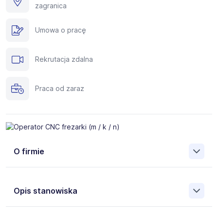
zagranica
Umowa o pracę
Rekrutacja zdalna
Praca od zaraz
O firmie
Silverhand to międzynarodowa agencja zatrudnienia
specjalizującą się w rekrutacji fachowców do pracy za
Opis stanowiska
granicą. Pomożemy Ci znaleźć pracę w takich krajach, jak:
Niemcy, Austria, Holandia, Belgia, Islandia, Norwegia,
Dania, Szwecja i wielu innych.