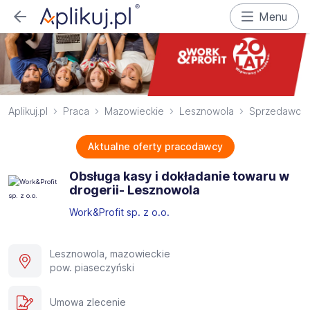
Menu
Aplikuj.pl
Praca
Mazowieckie
Lesznowola
Sprzedawca
Aktualne oferty pracodawcy
Obsługa kasy i dokładanie towaru w
drogerii- Lesznowola
Work&Profit sp. z o.o.
Lesznowola, mazowieckie
pow. piaseczyński
Umowa zlecenie