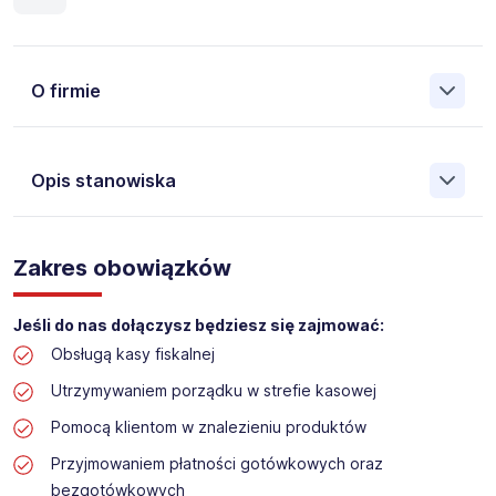
O firmie
Opis stanowiska
Założona w 2001 Agencja Pracy Tymczasowej, Agencja
Pośrednictwa Pracy i Doradztwa Personalnego Work &
Zakres obowiązków
Profit jest obecnie jedną z największych niezależnych
polskich agencji zatrudnienia. W ciągu wielu lat naszej
działalności daliśmy pracę przeszło 50 000 pracowników
Jeśli do nas dołączysz będziesz się zajmować:
w całym kraju. Skutecznie znajdujemy pracowników dla
Obsługą kasy fiskalnej
największych firm, jak również małych rodzinnych
przedsiębiorstw w Polsce. Agencja jest wpisana pod nr
Utrzymywaniem porządku w strefie kasowej
396 w Krajowym Rejestrze Agencji Zatrudnienia.
Pomocą klientom w znalezieniu produktów
Obecnie dla naszego Klienta, poszukujemy osób na
Przyjmowaniem płatności gotówkowych oraz
stanowisko:
bezgotówkowych