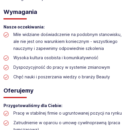
Obsługa kasy i dokładanie towaru w drogerii
Lokalizacja: Lesznowola
Wymagania
Nasze oczekiwania:
Mile widziane doświadczenie na podobnym stanowisku,
ale nie jest ono warunkiem koniecznym - wszystkiego
nauczymy i zapewnimy odpowiednie szkolenia
Wysoka kultura osobista i komunikatywność
Dyspozycyjność do pracy w systemie zmianowym
Chęć nauki i poszerzania wiedzy o branży Beauty
Oferujemy
Przygotowaliśmy dla Ciebie:
Pracę w stabilnej firmie o ugruntowanej pozycji na rynku
Zatrudnienie w oparciu o umowę cywilnoprawną (praca
tymczasowa)