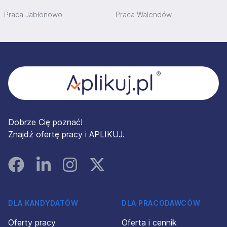
Praca Jabłonowo
Praca Walendów
Stopka
Dobrze Cię poznać!
Znajdź ofertę pracy i APLIKUJ.
Facebook
Linked In
Instagram
Instagram
DLA KANDYDATÓW
DLA PRACODAWCÓW
Oferty pracy
Oferta i cennik