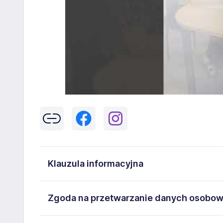
Klauzula informacyjna
Klikając w przycisk „Wyślij” zgadzasz się na przetwar
Zgoda na przetwarzanie danych osobo
43-300 Bielsko-Biała danych osobowych zawartych w
na stanowisko wskazane w ogłoszeniu. W każdym cz