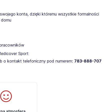
 swojego konta, dzięki któremu wszystkie formalności
z domu
a pracowników
Medicover Sport
lub o kontakt telefoniczny pod numerem:
783-888-707​
zna atmosfera