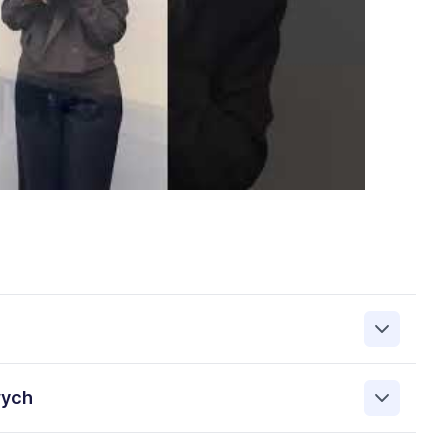
zanie przez Work&Profit Sp. z o.o., ul. 11 Listopada 60-62,
wych
 zgłoszeniu rekrutacyjnym w celu prowadzenia rekrutacji
asie możesz cofnąć zgodę, kontaktując się z nami pod