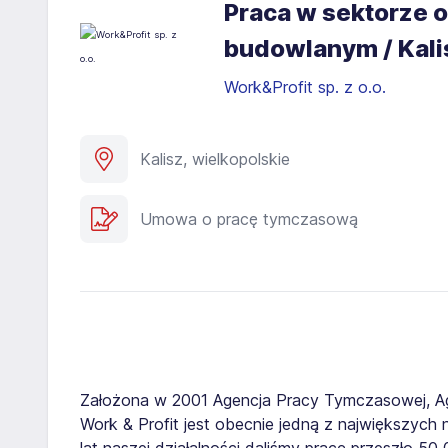
Praca w sektorze o
budowlanym / Kali
Work&Profit sp. z o.o.
Kalisz, wielkopolskie
Umowa o pracę tymczasową
Założona w 2001 Agencja Pracy Tymczasowej, A
Work & Profit jest obecnie jedną z największych n
lat naszej działalności daliśmy pracę przeszło 5