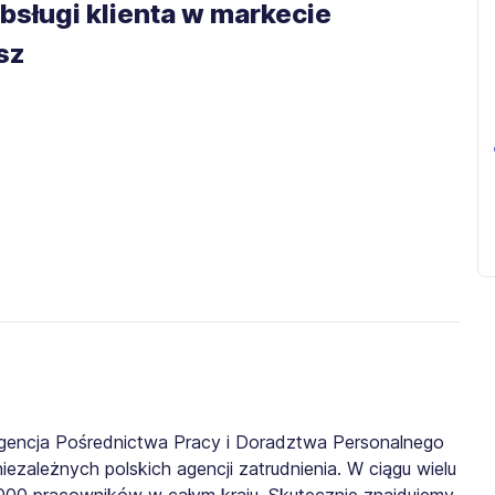
bsługi klienta w markecie
sz
gencja Pośrednictwa Pracy i Doradztwa Personalnego
iezależnych polskich agencji zatrudnienia. W ciągu wielu
0 000 pracowników w całym kraju. Skutecznie znajdujemy