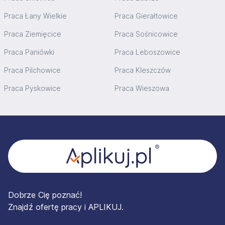
Praca Łany Wielkie
Praca Gierałtowice
Praca Ziemięcice
Praca Sośnicowice
Praca Paniówki
Praca Leboszowice
Praca Pilchowice
Praca Kleszczów
Praca Pyskowice
Praca Wieszowa
Stopka
Dobrze Cię poznać!
Znajdź ofertę pracy i APLIKUJ.