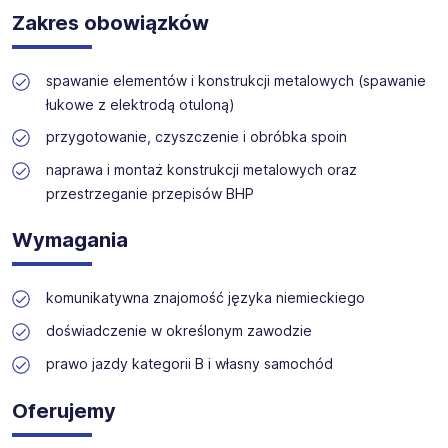
Zakres obowiązków
Oferta jest otwarta dla wszystkich kandydatów, którzy
Oferujemy szeroki wybór stanowisk w branżach
spełniają powyższe warunki.
technicznych, produkcyjnych i budowlanych. Nasz zespół
zapewnia wsparcie na każdym etapie rekrutacji.
spawanie elementów i konstrukcji metalowych (spawanie
łukowe z elektrodą otuloną)
przygotowanie, czyszczenie i obróbka spoin
naprawa i montaż konstrukcji metalowych oraz
przestrzeganie przepisów BHP
Wymagania
komunikatywna znajomość języka niemieckiego
doświadczenie w określonym zawodzie
prawo jazdy kategorii B i własny samochód
Oferujemy