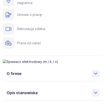
zagranica
Umowa o pracę
Rekrutacja zdalna
Praca od zaraz
O firmie
Silverhand to międzynarodowa agencja zatrudnienia
specjalizującą się w rekrutacji fachowców do pracy za
Opis stanowiska
granicą. Pomożemy Ci znaleźć pracę w takich krajach, jak:
Niemcy, Austria, Holandia, Belgia, Islandia, Norwegia,
Dania, Szwecja i wielu innych.